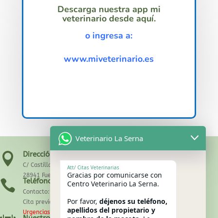
Descarga nuestra app mi
veterinario desde aquí.
o ingresa a:
www.miveterinario.es
Veterinario La Serna
Dirección:

C/ Castilla la Nueva ,43
Att/ Citas Veterinarias
Gracias por comunicarse con
28941 Fuenlabrada- Madrid.
Teléfono

Centro Veterinario La Serna.
Contacto:91 606 80 96
Por favor,
déjenos su teléfono,
Cita previa: 91 697 55 04
apellidos del propietario y
Urgencias: 629 286 313