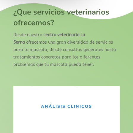
¿Que servicios veterinarios
ofrecemos?
Desde nuestro
centro veterinario La
Serna
ofrecemos una gran diversidad de servicios
para tu mascota, desde consultas generales hasta
tratamientos concretos para los diferentes
problemas que tu mascota pueda tener.
ANÁLISIS CLINICOS