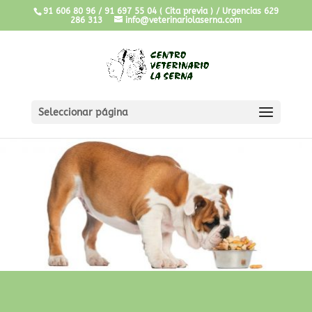
91 606 80 96 / 91 697 55 04 ( Cita previa ) / Urgencias 629
286 313
info@veterinariolaserna.com
Seleccionar página