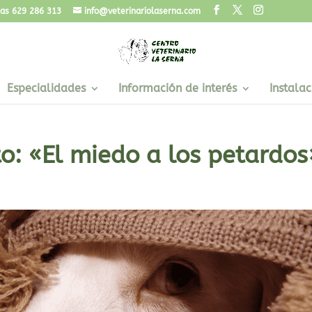
cias 629 286 313
info@veterinariolaserna.com
Especialidades
Información de interés
Instalac
o: «El miedo a los petardos