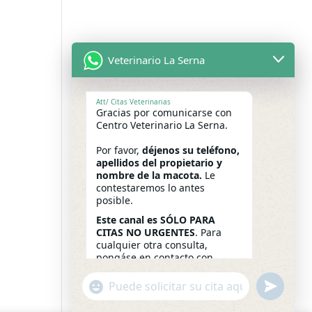
Veterinario La Serna
Att/ Citas Veterinarias
Gracias por comunicarse con
Centro Veterinario La Serna.
Por favor,
déjenos su teléfono,
apellidos del propietario y
nombre de la macota.
Le
contestaremos lo antes
posible.
Este canal es SÓLO PARA
CITAS NO URGENTES
. Para
cualquier otra consulta,
pongáse en contacto con
nosotros por el télefono
habitual.
"+chaty_settings.lang.emoji_picker+"
undefined
WhatsApp
91 606 80 96
19:47